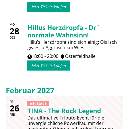
Jetzt Tickets kaufen
MO
Hillus Herzdropfa - Dr´
28
normale Wahnsinn!
DEZ
Hillu’s Herzdropfa sind sich einig: Ois isch
gwies, a Aggr isch koi Wies
18:00 - 20:00
Osterfeldhalle
Jetzt Tickets kaufen
Februar 2027
FR
ABGESAGT
26
TINA - The Rock Legend
FEB
Das ultimative Tribute-Event für die
unvergleichliche Powerfrau mit der
markanten Stimme auf großer Tournee