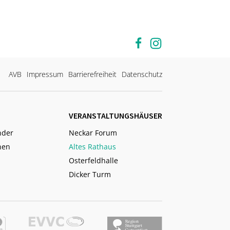
AVB
Impressum
Barrierefreiheit
Datenschutz
EMELIE GOEBEL
VERANSTALTUNGSHÄUSER
Assistentin
nder
Neckar Forum
Altes Rathaus, Osterfeldhalle, Dicker
nen
Altes Rathaus
Turm
Osterfeldhalle
+49 711 - 41111 737
Dicker Turm
Nachricht senden