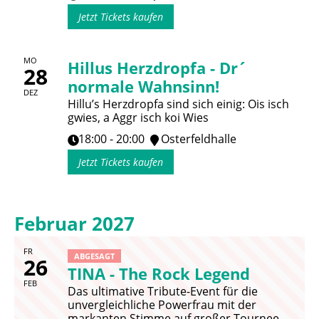
Jetzt Tickets kaufen
MO
Hillus Herzdropfa - Dr´
28
normale Wahnsinn!
DEZ
Hillu’s Herzdropfa sind sich einig: Ois isch
gwies, a Aggr isch koi Wies
18:00 - 20:00
Osterfeldhalle
Jetzt Tickets kaufen
Februar 2027
FR
ABGESAGT
26
TINA - The Rock Legend
FEB
Das ultimative Tribute-Event für die
unvergleichliche Powerfrau mit der
markanten Stimme auf großer Tournee