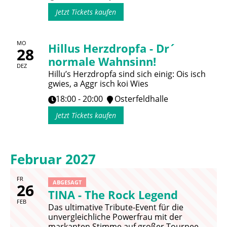
Jetzt Tickets kaufen
MO
Hillus Herzdropfa - Dr´
28
normale Wahnsinn!
DEZ
Hillu’s Herzdropfa sind sich einig: Ois isch
gwies, a Aggr isch koi Wies
18:00 - 20:00
Osterfeldhalle
Jetzt Tickets kaufen
Februar 2027
FR
ABGESAGT
26
TINA - The Rock Legend
FEB
Das ultimative Tribute-Event für die
unvergleichliche Powerfrau mit der
markanten Stimme auf großer Tournee