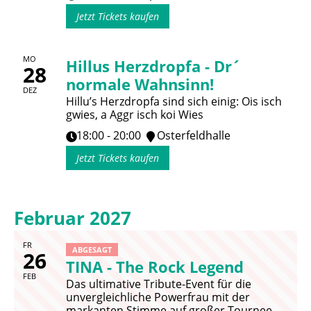
Jetzt Tickets kaufen
MO
Hillus Herzdropfa - Dr´
28
normale Wahnsinn!
DEZ
Hillu’s Herzdropfa sind sich einig: Ois isch
gwies, a Aggr isch koi Wies
18:00 - 20:00
Osterfeldhalle
Jetzt Tickets kaufen
Februar 2027
FR
ABGESAGT
26
TINA - The Rock Legend
FEB
Das ultimative Tribute-Event für die
unvergleichliche Powerfrau mit der
markanten Stimme auf großer Tournee