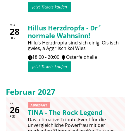
Jetzt Tickets kaufen
MO
Hillus Herzdropfa - Dr´
28
normale Wahnsinn!
DEZ
Hillu’s Herzdropfa sind sich einig: Ois isch
gwies, a Aggr isch koi Wies
18:00 - 20:00
Osterfeldhalle
Jetzt Tickets kaufen
Februar 2027
FR
ABGESAGT
26
TINA - The Rock Legend
FEB
Das ultimative Tribute-Event für die
unvergleichliche Powerfrau mit der
markanten Stimme auf großer Tournee