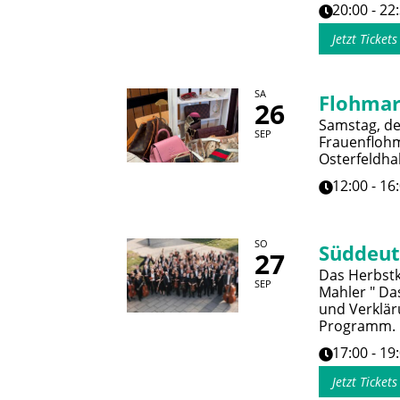
20:00 - 22
Jetzt Ticket
SA
Flohmar
26
Samstag, de
SEP
Frauenflohm
Osterfeldhal
12:00 - 16
SO
Süddeut
27
Das Herbstk
SEP
Mahler " Da
und Verklär
Programm.
17:00 - 19
Jetzt Ticket