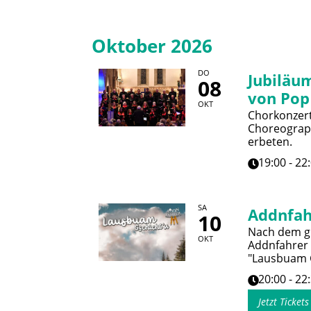
Oktober 2026
DO
Jubiläum
08
von Pop
OKT
Chorkonzert 
Choreograph
erbeten.
19:00 - 22
SA
Addnfah
10
Nach dem gr
OKT
Addnfahrer
"Lausbuam G
20:00 - 22
Jetzt Ticket