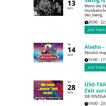
Swing is
13
Wenn die SWR
NOV
musikalisch
des Swing.
20:00 - 22
Jetzt Ticket
SA
Aladin -
14
Absolut magi
NOV
15:00 - 17
Jetzt Ticket
SA
Ü50-TAN
28
Zeit zur
NOV
DIE EINZIGA
19:00 - 23