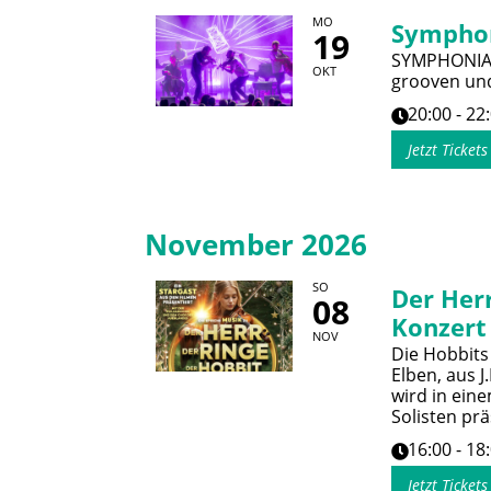
MO
Sympho
19
SYMPHONIACS
OKT
grooven und
20:00 - 22
Jetzt Ticket
November 2026
SO
Der Herr
08
Konzert
NOV
Die Hobbits
Elben, aus J
wird in ein
Solisten prä
16:00 - 18
Jetzt Ticket