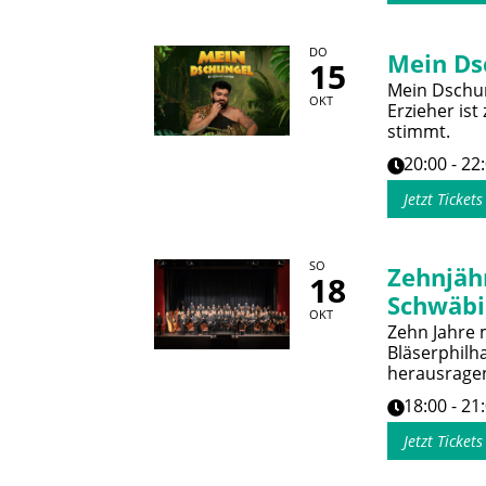
DO
Mein Ds
15
Mein Dschun
OKT
Erzieher ist
stimmt.
20:00 - 22
Jetzt Ticket
SO
Zehnjäh
18
Schwäbi
OKT
Zehn Jahre 
Bläserphilh
herausrage
18:00 - 21
Jetzt Ticket