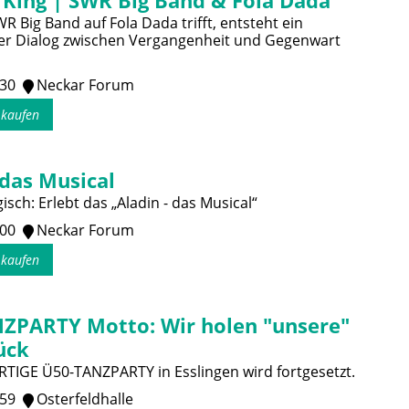
 King | SWR Big Band & Fola Dada
 Big Band auf Fola Dada trifft, entsteht ein
er Dialog zwischen Vergangenheit und Gegenwart
:30
Neckar Forum
s kaufen
 das Musical
sch: Erlebt das „Aladin - das Musical“
:00
Neckar Forum
s kaufen
ZPARTY Motto: Wir holen "unsere"
ück
RTIGE Ü50-TANZPARTY in Esslingen wird fortgesetzt.
:59
Osterfeldhalle