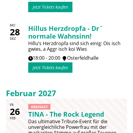
Jetzt Tickets kaufen
MO
Hillus Herzdropfa - Dr´
28
normale Wahnsinn!
DEZ
Hillu’s Herzdropfa sind sich einig: Ois isch
gwies, a Aggr isch koi Wies
18:00 - 20:00
Osterfeldhalle
Jetzt Tickets kaufen
Februar 2027
FR
ABGESAGT
26
TINA - The Rock Legend
FEB
Das ultimative Tribute-Event für die
unvergleichliche Powerfrau mit der
markanten Stimme auf großer Tournee