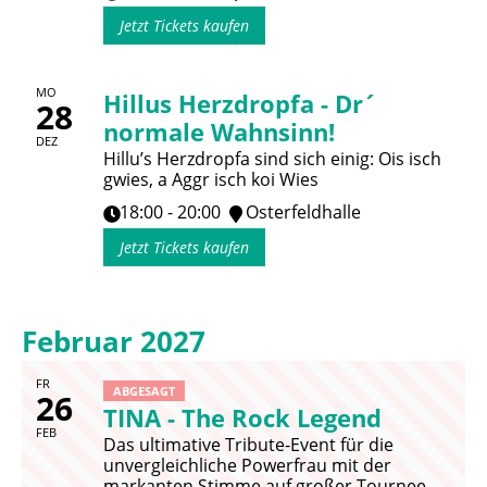
Jetzt Tickets kaufen
MO
Hillus Herzdropfa - Dr´
28
normale Wahnsinn!
DEZ
Hillu’s Herzdropfa sind sich einig: Ois isch
gwies, a Aggr isch koi Wies
18:00 - 20:00
Osterfeldhalle
Jetzt Tickets kaufen
Februar 2027
FR
ABGESAGT
26
TINA - The Rock Legend
FEB
Das ultimative Tribute-Event für die
unvergleichliche Powerfrau mit der
markanten Stimme auf großer Tournee