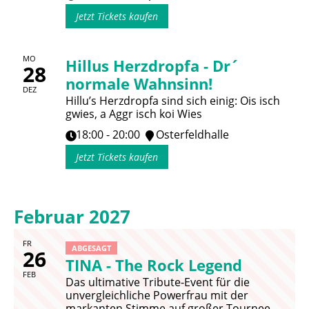
Jetzt Tickets kaufen
MO
Hillus Herzdropfa - Dr´
28
normale Wahnsinn!
DEZ
Hillu’s Herzdropfa sind sich einig: Ois isch
gwies, a Aggr isch koi Wies
18:00 - 20:00
Osterfeldhalle
Jetzt Tickets kaufen
Februar 2027
FR
ABGESAGT
26
TINA - The Rock Legend
FEB
Das ultimative Tribute-Event für die
unvergleichliche Powerfrau mit der
markanten Stimme auf großer Tournee