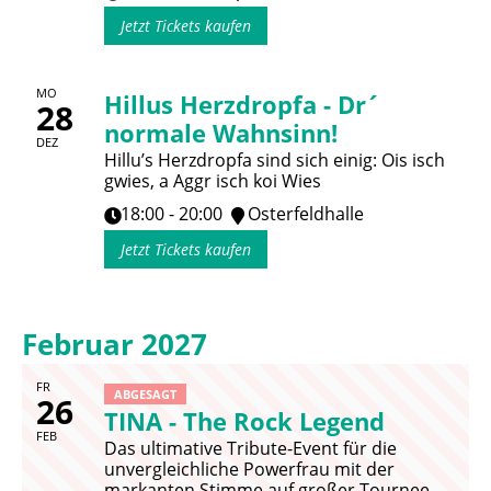
Jetzt Tickets kaufen
MO
Hillus Herzdropfa - Dr´
28
normale Wahnsinn!
DEZ
Hillu’s Herzdropfa sind sich einig: Ois isch
gwies, a Aggr isch koi Wies
18:00 - 20:00
Osterfeldhalle
Jetzt Tickets kaufen
Februar 2027
FR
ABGESAGT
26
TINA - The Rock Legend
FEB
Das ultimative Tribute-Event für die
unvergleichliche Powerfrau mit der
markanten Stimme auf großer Tournee