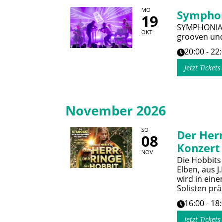
MO
Sympho
19
SYMPHONIACS
OKT
grooven und
20:00 - 22
Jetzt Ticket
November 2026
SO
Der Herr
08
Konzert
NOV
Die Hobbits
Elben, aus J
wird in ein
Solisten prä
16:00 - 18
Jetzt Ticket