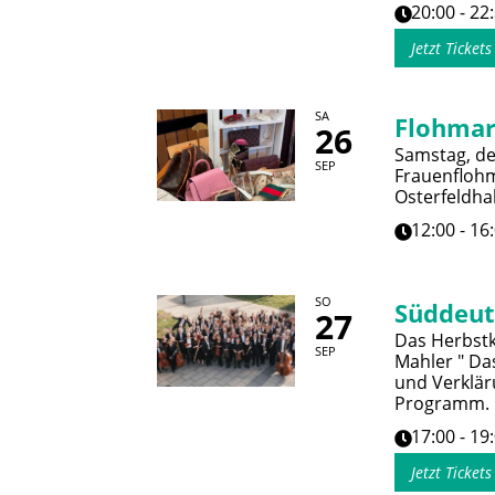
20:00 - 22
Jetzt Ticket
SA
Flohmar
26
Samstag, de
SEP
Frauenflohm
Osterfeldhal
12:00 - 16
SO
Süddeut
27
Das Herbstk
SEP
Mahler " Da
und Verklär
Programm.
17:00 - 19
Jetzt Ticket