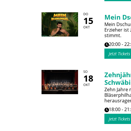
DO
Mein Ds
15
Mein Dschun
OKT
Erzieher ist
stimmt.
20:00 - 22
Jetzt Ticket
SO
Zehnjäh
18
Schwäbi
OKT
Zehn Jahre 
Bläserphilh
herausrage
18:00 - 21
Jetzt Ticket