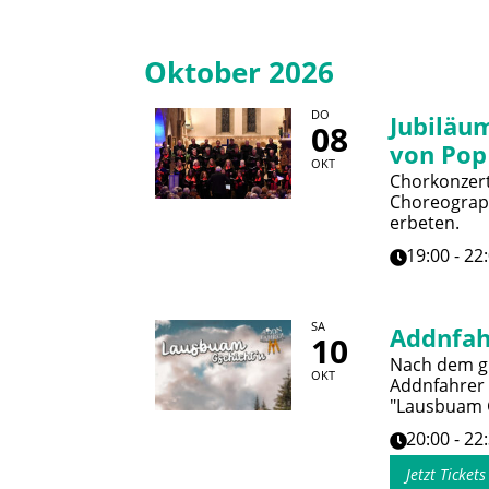
Oktober 2026
DO
Jubiläum
08
von Pop
OKT
Chorkonzert 
Choreograph
erbeten.
19:00 - 22
SA
Addnfah
10
Nach dem gr
OKT
Addnfahrer
"Lausbuam G
20:00 - 22
Jetzt Ticket