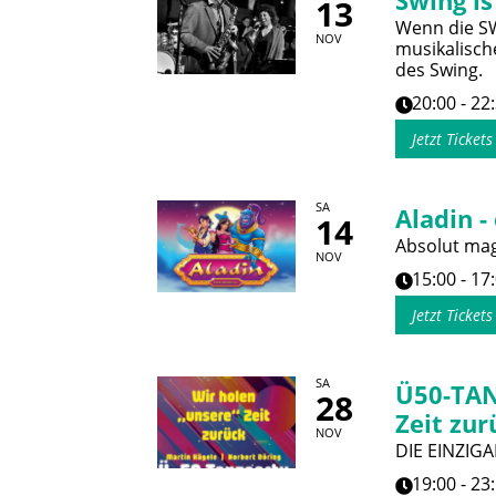
Swing is
13
Wenn die SWR
NOV
musikalisch
des Swing.
20:00 - 22
Jetzt Ticket
SA
Aladin -
14
Absolut magi
NOV
15:00 - 17
Jetzt Ticket
SA
Ü50-TAN
28
Zeit zur
NOV
DIE EINZIGA
19:00 - 23