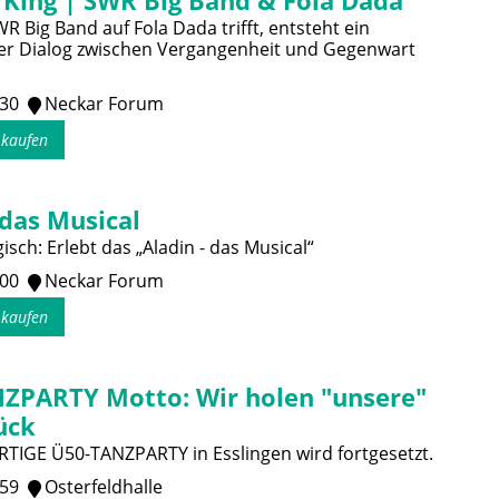
 King | SWR Big Band & Fola Dada
 Big Band auf Fola Dada trifft, entsteht ein
er Dialog zwischen Vergangenheit und Gegenwart
:30
Neckar Forum
s kaufen
 das Musical
sch: Erlebt das „Aladin - das Musical“
:00
Neckar Forum
s kaufen
ZPARTY Motto: Wir holen "unsere"
ück
RTIGE Ü50-TANZPARTY in Esslingen wird fortgesetzt.
:59
Osterfeldhalle