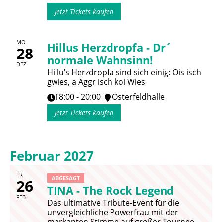
Jetzt Tickets kaufen
MO
Hillus Herzdropfa - Dr´
28
normale Wahnsinn!
DEZ
Hillu’s Herzdropfa sind sich einig: Ois isch
gwies, a Aggr isch koi Wies
18:00 - 20:00
Osterfeldhalle
Jetzt Tickets kaufen
Februar 2027
FR
ABGESAGT
26
TINA - The Rock Legend
FEB
Das ultimative Tribute-Event für die
unvergleichliche Powerfrau mit der
markanten Stimme auf großer Tournee