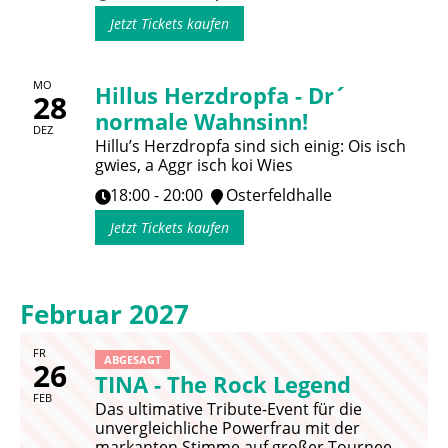
Jetzt Tickets kaufen
MO
Hillus Herzdropfa - Dr´
28
normale Wahnsinn!
DEZ
Hillu’s Herzdropfa sind sich einig: Ois isch
gwies, a Aggr isch koi Wies
18:00 - 20:00
Osterfeldhalle
Jetzt Tickets kaufen
Februar 2027
FR
ABGESAGT
26
TINA - The Rock Legend
FEB
Das ultimative Tribute-Event für die
unvergleichliche Powerfrau mit der
markanten Stimme auf großer Tournee