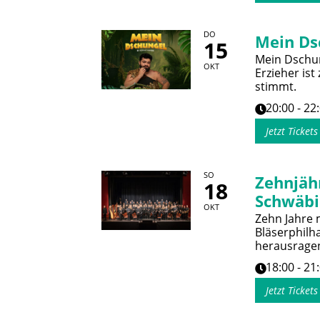
DO
Mein Ds
15
Mein Dschun
OKT
Erzieher ist
stimmt.
20:00 - 22
Jetzt Ticket
SO
Zehnjäh
18
Schwäbi
OKT
Zehn Jahre 
Bläserphilh
herausrage
18:00 - 21
Jetzt Ticket