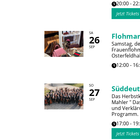
20:00 - 22
Jetzt Ticket
SA
Flohmar
26
Samstag, de
SEP
Frauenflohm
Osterfeldhal
12:00 - 16
SO
Süddeut
27
Das Herbstk
SEP
Mahler " Da
und Verklär
Programm.
17:00 - 19
Jetzt Ticket