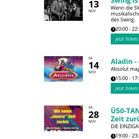
Swing is
13
Wenn die SWR
NOV
musikalisch
des Swing.
20:00 - 22
Jetzt Ticket
SA
Aladin -
14
Absolut magi
NOV
15:00 - 17
Jetzt Ticket
SA
Ü50-TAN
28
Zeit zur
NOV
DIE EINZIGA
19:00 - 23