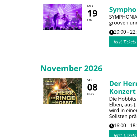
MO
Sympho
19
SYMPHONIACS
OKT
grooven und
20:00 - 22
Jetzt Ticket
November 2026
SO
Der Herr
08
Konzert
NOV
Die Hobbits
Elben, aus J
wird in ein
Solisten prä
16:00 - 18
Jetzt Ticket