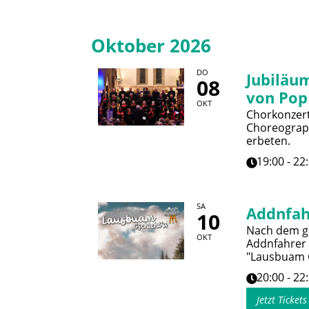
Oktober 2026
DO
Jubiläum
08
von Pop
OKT
Chorkonzert 
Choreograph
erbeten.
19:00 - 22
SA
Addnfah
10
Nach dem gr
OKT
Addnfahrer
"Lausbuam G
20:00 - 22
Jetzt Ticket