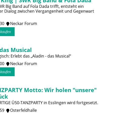
 King | SWR Big Band & Fola Dada
 Big Band auf Fola Dada trifft, entsteht ein
er Dialog zwischen Vergangenheit und Gegenwart
:30
Neckar Forum
s kaufen
 das Musical
sch: Erlebt das „Aladin - das Musical“
:00
Neckar Forum
s kaufen
ZPARTY Motto: Wir holen "unsere"
ück
RTIGE Ü50-TANZPARTY in Esslingen wird fortgesetzt.
:59
Osterfeldhalle