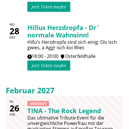
Jetzt Tickets kaufen
MO
Hillus Herzdropfa - Dr´
28
normale Wahnsinn!
DEZ
Hillu’s Herzdropfa sind sich einig: Ois isch
gwies, a Aggr isch koi Wies
18:00 - 20:00
Osterfeldhalle
Jetzt Tickets kaufen
Februar 2027
FR
ABGESAGT
26
TINA - The Rock Legend
FEB
Das ultimative Tribute-Event für die
unvergleichliche Powerfrau mit der
markanten Stimme auf großer Tournee