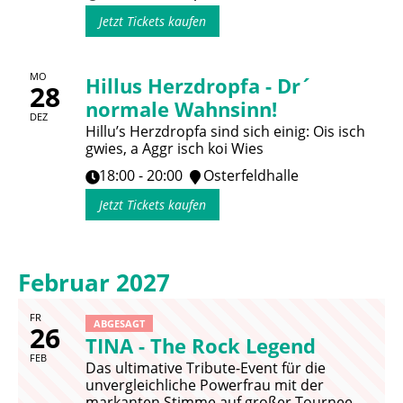
Jetzt Tickets kaufen
MO
Hillus Herzdropfa - Dr´
28
normale Wahnsinn!
DEZ
Hillu’s Herzdropfa sind sich einig: Ois isch
gwies, a Aggr isch koi Wies
18:00 - 20:00
Osterfeldhalle
Jetzt Tickets kaufen
Februar 2027
FR
ABGESAGT
26
TINA - The Rock Legend
FEB
Das ultimative Tribute-Event für die
unvergleichliche Powerfrau mit der
markanten Stimme auf großer Tournee