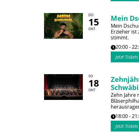
DO
Mein Ds
15
Mein Dschun
OKT
Erzieher ist
stimmt.
20:00 - 22
Jetzt Ticket
SO
Zehnjäh
18
Schwäbi
OKT
Zehn Jahre 
Bläserphilh
herausrage
18:00 - 21
Jetzt Ticket