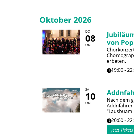
Oktober 2026
DO
Jubiläum
08
von Pop
OKT
Chorkonzert 
Choreograph
erbeten.
19:00 - 22
SA
Addnfah
10
Nach dem gr
OKT
Addnfahrer
"Lausbuam G
20:00 - 22
Jetzt Ticket