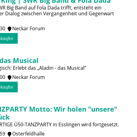
 King | SWR Big Band & Fola Dada
 Big Band auf Fola Dada trifft, entsteht ein
er Dialog zwischen Vergangenheit und Gegenwart
:30
Neckar Forum
s kaufen
 das Musical
sch: Erlebt das „Aladin - das Musical“
:00
Neckar Forum
s kaufen
ZPARTY Motto: Wir holen "unsere"
ück
RTIGE Ü50-TANZPARTY in Esslingen wird fortgesetzt.
:59
Osterfeldhalle