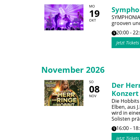
MO
Sympho
19
SYMPHONIACS
OKT
grooven und
20:00 - 22
Jetzt Ticket
November 2026
SO
Der Herr
08
Konzert
NOV
Die Hobbits
Elben, aus J
wird in ein
Solisten prä
16:00 - 18
Jetzt Ticket