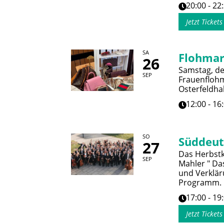
20:00 - 22
Jetzt Ticket
SA
Flohmar
26
Samstag, de
SEP
Frauenflohm
Osterfeldhal
12:00 - 16
SO
Süddeut
27
Das Herbstk
SEP
Mahler " Da
und Verklär
Programm.
17:00 - 19
Jetzt Ticket