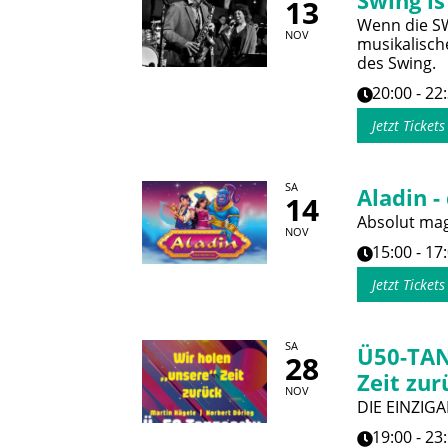
Swing is
13
Wenn die SWR
NOV
musikalisch
des Swing.
20:00 - 22
Jetzt Ticket
SA
Aladin -
14
Absolut magi
NOV
15:00 - 17
Jetzt Ticket
SA
Ü50-TAN
28
Zeit zur
NOV
DIE EINZIGA
19:00 - 23