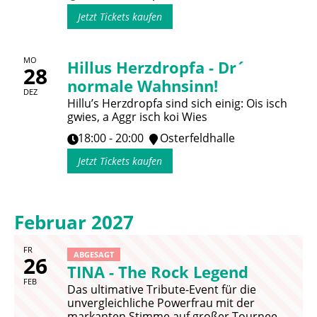
Jetzt Tickets kaufen
MO
Hillus Herzdropfa - Dr´
28
normale Wahnsinn!
DEZ
Hillu’s Herzdropfa sind sich einig: Ois isch
gwies, a Aggr isch koi Wies
18:00 - 20:00
Osterfeldhalle
Jetzt Tickets kaufen
Februar 2027
FR
ABGESAGT
26
TINA - The Rock Legend
FEB
Das ultimative Tribute-Event für die
unvergleichliche Powerfrau mit der
markanten Stimme auf großer Tournee