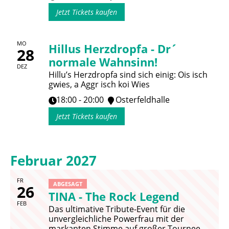
Jetzt Tickets kaufen
MO
Hillus Herzdropfa - Dr´
28
normale Wahnsinn!
DEZ
Hillu’s Herzdropfa sind sich einig: Ois isch
gwies, a Aggr isch koi Wies
18:00 - 20:00
Osterfeldhalle
Jetzt Tickets kaufen
Februar 2027
FR
ABGESAGT
26
TINA - The Rock Legend
FEB
Das ultimative Tribute-Event für die
unvergleichliche Powerfrau mit der
markanten Stimme auf großer Tournee