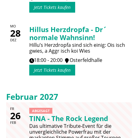
Jetzt Tickets kaufen
MO
Hillus Herzdropfa - Dr´
28
normale Wahnsinn!
DEZ
Hillu’s Herzdropfa sind sich einig: Ois isch
gwies, a Aggr isch koi Wies
18:00 - 20:00
Osterfeldhalle
Jetzt Tickets kaufen
Februar 2027
FR
ABGESAGT
26
TINA - The Rock Legend
FEB
Das ultimative Tribute-Event für die
unvergleichliche Powerfrau mit der
markanten Stimme auf großer Tournee